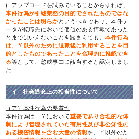
にアップロードを試みていることからすれば、
本件行為が引継業務の目的でされたものではな
かったことは明らか
というべきであり、本件デ
ータが転職先において価値のある情報であった
とまではいえないことを踏まえても、
本件行為
は、Ｙ以外のために退職後に利用することを目
的としたものであったことを合理的に推認でき
る
等として、懲戒事由に該当すると認定しまし
た。
イ 社会通念上の相当性について
（ア）本件行為の悪質性
本件行為は、Ｙにおいて
重要であり合理的な体
制により管理されていた有用性及び非公知性の
ある機密情報を含む大量の情報
を、Ｙ以外のた