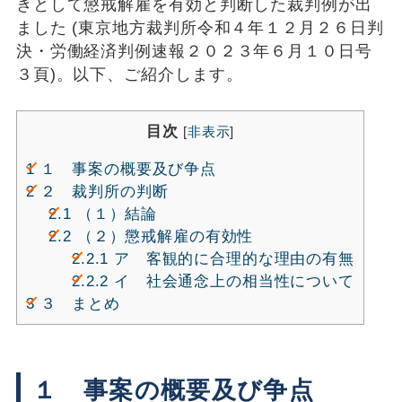
きとして懲戒解雇を有効と判断した裁判例が出
ました (東京地方裁判所令和４年１２月２６日判
決・労働経済判例速報２０２３年６月１０日号
３頁)。以下、ご紹介します。
目次
[
非表示
]
1
１ 事案の概要及び争点
2
２ 裁判所の判断
2.1
（１）結論
2.2
（２）懲戒解雇の有効性
2.2.1
ア 客観的に合理的な理由の有無
2.2.2
イ 社会通念上の相当性について
3
３ まとめ
１ 事案の概要及び争点