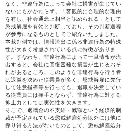
なく、非違行為によって会社に損害が生じてい
ないにもかかわらず、「客観的に合理的な理由
を有し、社会通念上相当と認められる」として
懲戒解雇を有効と判断しており、その判断過程
が参考になるものとしてご紹介いたしました。
本裁判例では、情報流出に係る非違行為の特殊
性が大きく考慮されている点に特徴がありま
す。すなわち、非違行為によって一旦情報が流
出すると、会社に回復困難な損害が生じるおそ
れがあるところ、このような非違行為を行う者
は退職を決めた従業員が多く、懲戒解雇に先行
して注意指導等を行っても、退職を決意してい
る従業員には痛手とならず、非違行為に対する
抑止力としては実効性を欠きます。
そこで、退職金の不支給・減額という経済的制
裁が予定されている懲戒解雇処分以外には他に
採り得る方法がないものとして、懲戒解雇処分