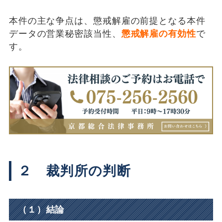
本件の主な争点は、懲戒解雇の前提となる本件
データの営業秘密該当性、
懲戒解雇の有効性
で
す。
２ 裁判所の判断
（１）結論