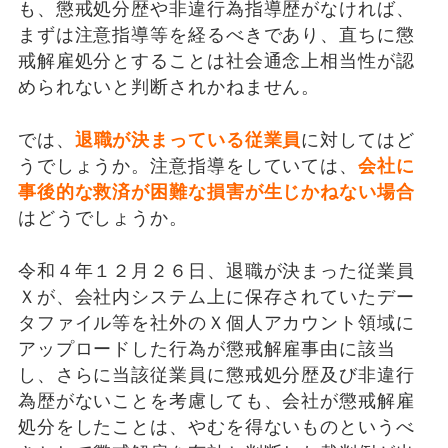
も、懲戒処分歴や非違行為指導歴がなければ、
まずは注意指導等を経るべきであり、直ちに懲
戒解雇処分とすることは社会通念上相当性が認
められないと判断されかねません。
では、
退職が決まっている従業員
に対してはど
うでしょうか。注意指導をしていては、
会社に
事後的な救済が困難な損害が生じかねない場合
はどうでしょうか。
令和４年１２月２６日、退職が決まった従業員
Ｘが、会社内システム上に保存されていたデー
タファイル等を社外のＸ個人アカウント領域に
アップロードした行為が懲戒解雇事由に該当
し、さらに当該従業員に懲戒処分歴及び非違行
為歴がないことを考慮しても、会社が懲戒解雇
処分をしたことは、やむを得ないものというべ