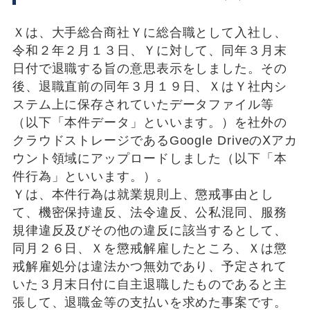
Ｘは、大手総合商社Ｙに総合職として入社し、
令和２年２月１３日、Ｙに対して、同年３月末
日付で退職する旨の意思表示をしました。その
後、退職直前の同年３月１９日、ＸはＹ社内シ
ステム上に保存されていたデータファイル等
（以下「本件データ」といいます。）を社外の
クラウドストレージであるGoogle DriveのⅩアカ
ウント領域にアップロードしました（以下「本
件行為」といいます。）。
Ｙは、本件行為は就業規則上、懲戒事由とし
て、機密保持違反、法令違反、公私混同、服務
規律違反及びその他の違反に該当するとして、
同月２６日、Ｘを懲戒解雇したところ、Ｘは懲
戒解雇処分は違法かつ無効であり、予定されて
いた３月末日付に自主退職したものであると主
張して、退職金等の支払いを求めた事案です。