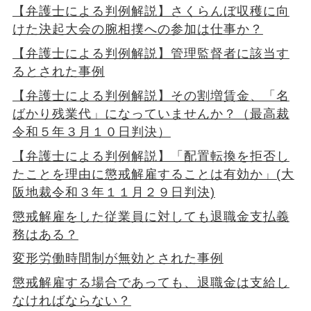
【弁護士による判例解説】さくらんぼ収穫に向
けた決起大会の腕相撲への参加は仕事か？
【弁護士による判例解説】管理監督者に該当す
るとされた事例
【弁護士による判例解説】その割増賃金、「名
ばかり残業代」になっていませんか？（最高裁
令和５年３月１０日判決）
【弁護士による判例解説】「配置転換を拒否し
たことを理由に懲戒解雇することは有効か」(大
阪地裁令和３年１１月２９日判決)
懲戒解雇をした従業員に対しても退職金支払義
務はある？
変形労働時間制が無効とされた事例
懲戒解雇する場合であっても、退職金は支給し
なければならない？