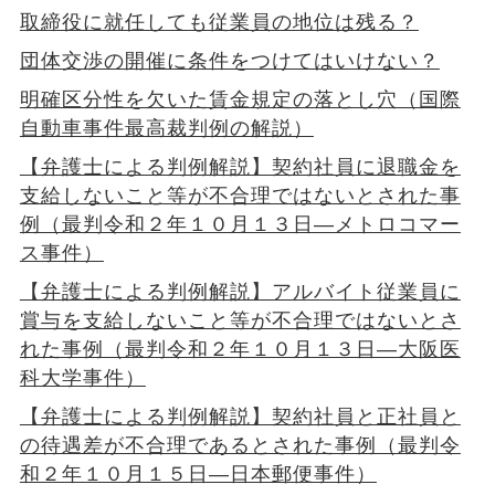
取締役に就任しても従業員の地位は残る？
団体交渉の開催に条件をつけてはいけない？
明確区分性を欠いた賃金規定の落とし穴（国際
自動車事件最高裁判例の解説）
【弁護士による判例解説】契約社員に退職金を
支給しないこと等が不合理ではないとされた事
例（最判令和２年１０月１３日―メトロコマー
ス事件）
【弁護士による判例解説】アルバイト従業員に
賞与を支給しないこと等が不合理ではないとさ
れた事例（最判令和２年１０月１３日―大阪医
科大学事件）
【弁護士による判例解説】契約社員と正社員と
の待遇差が不合理であるとされた事例（最判令
和２年１０月１５日―日本郵便事件）