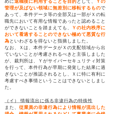
めに
退職後に利用することを目的
として、
Ｙの
管理が及ばない領域に無差別に移転するもの
で
あって、本件データ等の全部又は一部がＸの転
職先において有用な情報であったと認めること
ができないことを踏まえても、
Ｙの社内秩序に
おいて看過することのできない極めて悪質な行
為
といわざるを得ないと指摘しました。
なお、Ｘは、本件データがＸの支配領域から出
ていないことが考慮されるべきと主張しました
が、裁判所は、Ｙがサイバーセキュリティ対策
を行って、本件行為が早期に発覚した結果に過
ぎないことが推認されるとし、Ｘに特に有利に
考慮すべき事情ということはできないとしまし
た。
（イ） 情報流出に係る非違行為の特殊性
また、
従業員の非違行為により情報が流出した
場合
、
情報が悪用されるなどして事業者に金銭