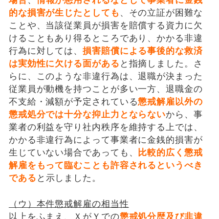
的な損害が生じたとしても
、その立証が困難な
ことや、当該従業員が損害を賠償する資力に欠
けることもあり得るところであり、かかる非違
行為に対しては、
損害賠償による事後的な救済
は実効性に欠ける面がある
と指摘しました。さ
らに、このような非違行為は、退職が決まった
従業員が動機を持つことが多い一方、退職金の
不支給・減額が予定されている
懲戒解雇以外の
懲戒処分では十分な抑止力とならない
から、事
業者の利益を守り社内秩序を維持する上では、
かかる非違行為によって事業者に金銭的損害が
生じていない場合であっても、
比較的広く懲戒
解雇をもって臨むことも許容されるというべき
である
と示しました。
（ウ）本件懲戒解雇の相当性
以上をふまえ、ＸがＹでの
懲戒処分歴及び非違