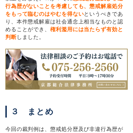
行為歴がないことを考慮しても、懲戒解雇処分
をもって臨むのはやむを得ない
というべきであ
り、本件懲戒解雇は社会通念上相当なものと認
めることができ、
権利濫用には当たらず有効と
判断
しました。
３ まとめ
今回の裁判例は、懲戒処分歴及び非違行為歴が